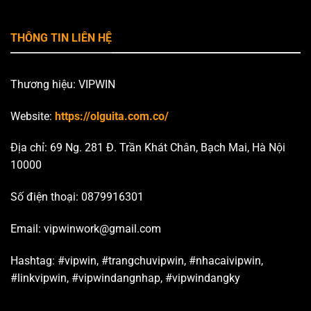
THÔNG TIN LIÊN HỆ
Thương hiệu: VIPWIN
Website:
https://olguita.com.co/
Địa chỉ:
69 Ng. 281 Đ. Trần Khát Chân, Bạch Mai, Hà Nội
10000
Số điện thoại:
0879916301
Email:
vipwinwork@gmail.com
Hashtag: #vipwin, #trangchuvipwin, #nhacaivipwin,
#linkvipwin, #vipwindangnhap, #vipwindangky