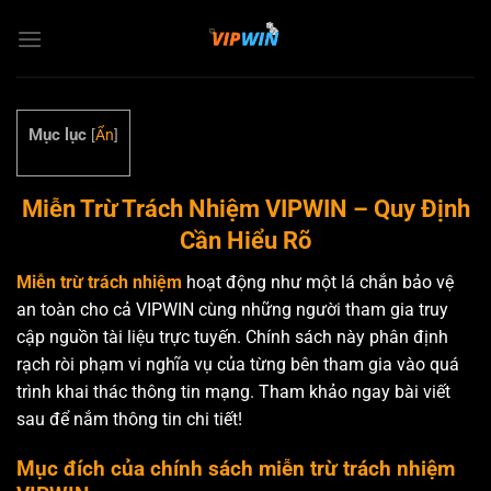
Chuyển
đến
nội
dung
Mục lục
[
Ẩn
]
Miễn Trừ Trách Nhiệm VIPWIN – Quy Định
Cần Hiểu Rõ
Miễn trừ trách nhiệm
hoạt động như một lá chắn bảo vệ
an toàn cho cả VIPWIN cùng những người tham gia truy
cập nguồn tài liệu trực tuyến. Chính sách này phân định
rạch ròi phạm vi nghĩa vụ của từng bên tham gia vào quá
trình khai thác thông tin mạng. Tham khảo ngay bài viết
sau để nắm thông tin chi tiết!
Mục đích của chính sách miễn trừ trách nhiệm