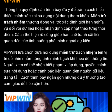
VIPWIN
Thông tin quy định cần trình bày đủ ý để tránh cách hiểu
thiếu chính xác khi sử dụng nội dung tham khảo.
Miễn trừ
trách nhiệm
thường đóng vai trò xác định giới hạn nghĩa
vụ đối với dữ liệu hoặc nhận định cập nhật theo từng thời
điểm. Cách thể hiện rõ cũng giúp hạn chế tranh cãi liên
quan đến các tình huống phát sinh ngoài dự kiến.
VIPWIN lựa chọn đưa nội dung
miễn trừ trách nhiệm
lên vị
trí dễ nhìn nhằm tăng tính minh bạch khi theo dõi thông tin.
Người xem có thể nhận biết phạm vi áp dụng, quyền chỉnh
sửa nội dung hoặc cảnh báo liên quan đến nguồn dữ liệu
đăng tải. Cách trình bày ngắn gọn nhưng đủ ý thường tạo
cảm giác dễ tiếp cận hơn.