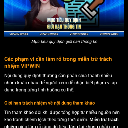
Mục tiêu quy định giới hạn thông tin
Các phạm vi cần làm rõ trong miễn trừ trách
nhiệm VIPWIN
Nội dung quy định thường cần phân chia thành nhiều
nhóm khác nhau để người xem dễ nhận biết phạm vi áp
dụng trong từng tình huống cụ thể.
Giới hạn trách nhiệm về nội dung tham khảo
Tin tham khảo đôi khi được tổng hợp từ nhiều nguồn nên
khó tránh chênh lệch theo từng thời điểm.
Miễn trừ trách
nhiệm
giúp làm rõ rằng dữ liệu đăng tải không phải cam