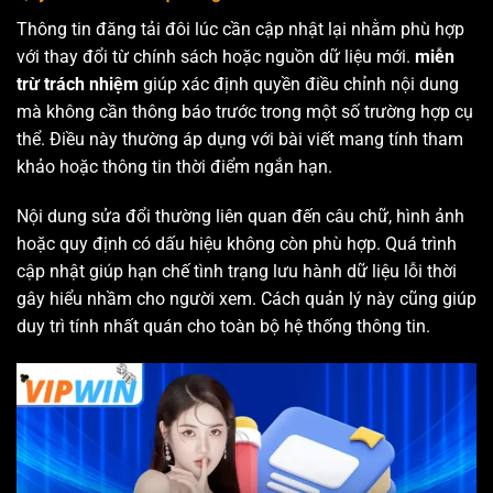
Thông tin đăng tải đôi lúc cần cập nhật lại nhằm phù hợp
với thay đổi từ chính sách hoặc nguồn dữ liệu mới.
miễn
trừ trách nhiệm
giúp xác định quyền điều chỉnh nội dung
mà không cần thông báo trước trong một số trường hợp cụ
thể. Điều này thường áp dụng với bài viết mang tính tham
khảo hoặc thông tin thời điểm ngắn hạn.
Nội dung sửa đổi thường liên quan đến câu chữ, hình ảnh
hoặc quy định có dấu hiệu không còn phù hợp. Quá trình
cập nhật giúp hạn chế tình trạng lưu hành dữ liệu lỗi thời
gây hiểu nhầm cho người xem. Cách quản lý này cũng giúp
duy trì tính nhất quán cho toàn bộ hệ thống thông tin.