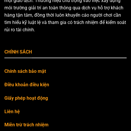
mọi giao dịch. Thương hiệu chú trọng vào việc xây dựng
môi trường giải trí an toàn thông qua dịch vụ hỗ trợ khách
hàng tận tâm, đồng thời luôn khuyến cáo người chơi cần
tìm hiểu kỹ luật lệ và tham gia có trách nhiệm để kiểm soát
rủi ro tài chính.
CHÍNH SÁCH
Chính sách bảo mật
Điều khoản điều kiện
Giấy phép hoạt động
Liên hệ
Miễn trừ trách nhiệm