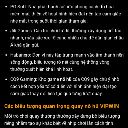
PG Soft: Nhà phát hành sở hữu phong cách đồ họa
mềm mại, thiên về hoạt hình hiện đại nên tạo cảm giác
nhẹ mắt trong suốt thời gian tham gia.
Jili Games: Các trò chơi từ Jili thường xây dựng tiết tấu
nhanh, màu sắc rực rỡ cùng nhiều chủ đề dân gian châu
Á khá gần gũi.
Habanero: Đơn vị này tập trung mạnh vào âm thanh nền
sống động, biểu tượng rõ nét cùng hệ thống vòng
thưởng xuất hiện khá linh hoạt.
CQ9 Gaming: Kho game
nổ hũ
của CQ9 gây chú ý nhờ
cách kết hợp yếu tố cổ điển với hình ảnh hiện đại tạo
cảm giác thay đổi liên tục qua từng lượt quay.
Các biểu tượng quan trọng quay nổ hũ VIPWIN
Mỗi trò chơi quay thưởng thường xây dựng bộ biểu tượng
riêng nhằm tạo sự khác biệt về nhịp chơi lẫn cách tính