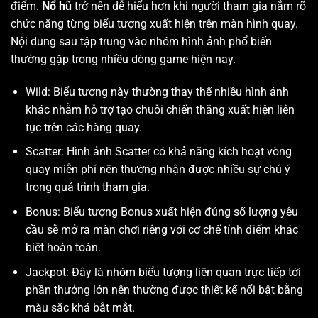
điểm.
Nổ hũ
trở nên dễ hiểu hơn khi người tham gia nắm rõ
chức năng từng biểu tượng xuất hiện trên màn hình quay.
Nội dung sau tập trung vào nhóm hình ảnh phổ biến
thường gặp trong nhiều dòng game hiện nay.
Wild: Biểu tượng này thường thay thế nhiều hình ảnh
khác nhằm hỗ trợ tạo chuỗi chiến thắng xuất hiện liên
tục trên các hàng quay.
Scatter: Hình ảnh Scatter có khả năng kích hoạt vòng
quay miễn phí nên thường nhận được nhiều sự chú ý
trong quá trình tham gia.
Bonus: Biểu tượng Bonus xuất hiện đúng số lượng yêu
cầu sẽ mở ra màn chơi riêng với cơ chế tính điểm khác
biệt hoàn toàn.
Jackpot: Đây là nhóm biểu tượng liên quan trực tiếp tới
phần thưởng lớn nên thường được thiết kế nổi bật bằng
màu sắc khá bắt mắt.