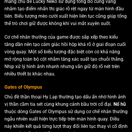
mang chủ đề Lucky Neko sử dụng tông đỏ cùng vàng
nhằm tạo điểm nhấn thị giác rõ rệt ngay từ màn hình đầu
tiên. Biểu tượng mèo cười xuất hiện liên tục cũng giúp tổng
thể trò chơi giữ được không khí vui mắt xuyên suốt.
Cơ chế nhân thưởng của game được sắp xếp theo kiểu
tăng dần nên tạo cảm giác hồi hộp khá rõ ở giai đoạn cuối
vòng quay. Một số biểu tượng đặc biệt còn có khả năng
mở rộng toàn bộ cột nhằm tăng xác suất tạo chuỗi thắng.
Nhịp xử lý hình ảnh nhanh nhưng vẫn giữ độ rõ nét trên
nhiều thiết bị khác nhau.
Gates of Olympus
Chủ đề thần thoại Hy Lạp thường tạo dấu ấn nhờ hình ảnh
vị thần cầm tia sét cùng khung cảnh bầu trời cổ đại.
Nổ hũ
thuộc dòng Gates of Olympus sử dụng cơ chế nhân thưởng
ngẫu nhiên xuất hiện trực tiếp trên màn hình quay. Điều
này khiến kết quả từng lượt thay đổi liên tục thay vì cố định