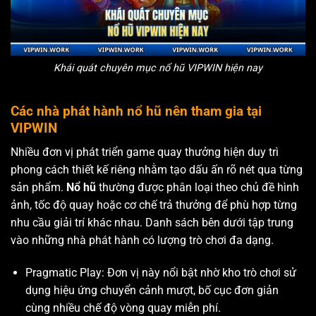
Khái quát chuyên mục nổ hũ VIPWIN hiện nay
Các nhà phát hành nổ hũ nên tham gia tại
VIPWIN
Nhiều đơn vị phát triển game quay thưởng hiện duy trì
phong cách thiết kế riêng nhằm tạo dấu ấn rõ nét qua từng
sản phẩm.
Nổ hũ
thường được phân loại theo chủ đề hình
ảnh, tốc độ quay hoặc cơ chế trả thưởng để phù hợp từng
nhu cầu giải trí khác nhau. Danh sách bên dưới tập trung
vào những nhà phát hành có lượng trò chơi đa dạng.
Pragmatic Play: Đơn vị này nổi bật nhờ kho trò chơi sử
dụng hiệu ứng chuyển cảnh mượt, bố cục đơn giản
cùng nhiều chế độ vòng quay miễn phí.