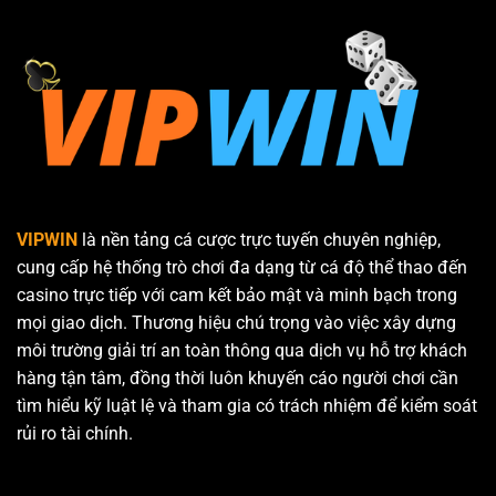
VIPWIN
là nền tảng cá cược trực tuyến chuyên nghiệp,
cung cấp hệ thống trò chơi đa dạng từ cá độ thể thao đến
casino trực tiếp với cam kết bảo mật và minh bạch trong
mọi giao dịch. Thương hiệu chú trọng vào việc xây dựng
môi trường giải trí an toàn thông qua dịch vụ hỗ trợ khách
hàng tận tâm, đồng thời luôn khuyến cáo người chơi cần
tìm hiểu kỹ luật lệ và tham gia có trách nhiệm để kiểm soát
rủi ro tài chính.